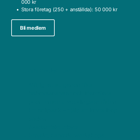
000 kr
Stora företag (250 + anställda): 50 000 kr
Bli medlem
Att vara medlem ger dig:
Möjlighet att genomföra 
behovsanalyser och identifiera 
prioriterade utvecklingsområden
Ett bollplank – hjälp att knyta ihop 
säcken
Akademiskt utbyte 
Projekt, nätverk, workshops, 