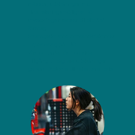
mässor, utbildningar etc. 
Finansieringsmöjlighet för 
utvecklingsinsatser till ditt SME 
företag 
Strategiskt stöd omvärldsfaktorer 
Exponering på IUC 
Västernorrlands hemsida 
Tillgång till digitala utbildningar 
genom Diploma till rabatterat pris. 